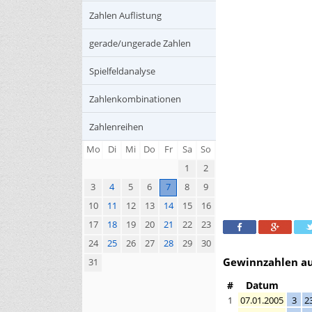
Zahlen Auflistung
gerade/ungerade Zahlen
Spielfeldanalyse
Zahlenkombinationen
Zahlenreihen
Mo
Di
Mi
Do
Fr
Sa
So
1
2
3
4
5
6
7
8
9
10
11
12
13
14
15
16
17
18
19
20
21
22
23
24
25
26
27
28
29
30
Gewinnzahlen au
31
#
Datum
1
07.01.2005
3
2