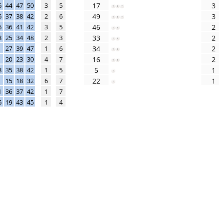
6
44
47
50
3
5
17
3
6
37
38
42
2
6
49
3
6
36
41
42
3
5
46
2
8
25
34
48
2
3
33
2
27
39
47
1
6
34
2
20
23
30
4
7
16
2
8
35
38
42
1
5
5
1
15
18
32
6
7
22
1
1
36
37
42
1
7
6
19
43
45
1
4