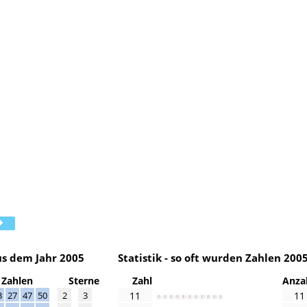
s dem Jahr 2005
Statistik - so oft wurden Zahlen 200
Zahlen
Sterne
Zahl
Anza
3
27
47
50
2
3
11
11