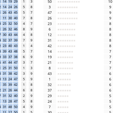
1
14
19
29
1
3
50
10
2
14
24
26
5
8
3
9
1
26
43
45
5
7
47
9
11
30
40
7
8
26
9
3
25
32
50
4
7
23
8
1
26
32
46
8
9
6
8
7
30
43
44
4
8
12
8
4
32
37
39
7
9
31
8
2
23
40
43
1
4
42
8
3
39
43
48
5
7
14
7
9
33
37
38
6
9
19
7
6
41
44
47
3
7
21
7
1
25
31
50
1
3
8
7
8
31
38
42
3
9
43
6
0
13
24
47
5
9
1
6
35
39
42
1
8
32
6
2
21
26
44
6
8
37
6
7
31
32
40
2
9
29
5
13
28
47
5
8
24
5
4
31
48
50
4
9
7
5
11
17
50
1
5
30
5