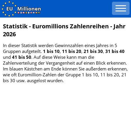
Startseite
Statistik - Euromillions Zahlenreihen - Jahr
2026
Zahlen Suche
In dieser Statistik werden Gewinnzahlen eines Jahres in 5
Tippgenerator
Gruppen aufgeteilt.
1 bis 10
,
11 bis 20
,
21 bis 30
,
31 bis 40
und
41 bis 50
. Auf diese Weise kann man die
Zahlenarchiv 2004-2026
Zahlenverteilung der Vergangenheit auf einen Blick erkennen.
Im blauen Kästchen am Ende können Sie außerdem erkennen,
meistgezogene Zahlen
wie oft Euromillion-Zahlen der Gruppe 1 bis 10, 11 bis 20, 21
bis 30 usw. ausgelost wurden.
ausstehende Zahlen
Zahlen Auflistung
gerade/ungerade Zahlen
Spielfeldanalyse
Zahlenkombinationen