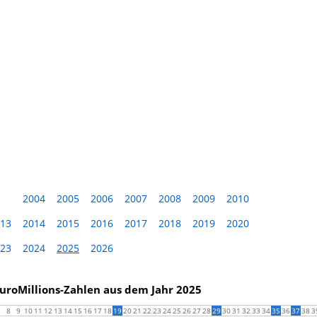
2004
2005
2006
2007
2008
2009
2010
13
2014
2015
2016
2017
2018
2019
2020
23
2024
2025
2026
EuroMillions-Zahlen aus dem Jahr 2025
7
8
9
10
11
12
13
14
15
16
17
18
19
20
21
22
23
24
25
26
27
28
29
30
31
32
33
34
35
36
37
38
3