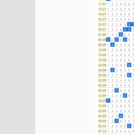
1
2
3
4
5
6
11.07
1
2
3
4
5
6
15.07
1
2
3
4
5
6
18.07
1
2
3
4
5
6
22.07
1
2
3
4
5
6
25.07
1
2
3
4
5
6
29.07
1
2
3
4
5
6
01.08
1
2
3
4
5
6
05.08
1
2
3
4
5
6
08.08
1
2
3
4
5
6
12.08
1
2
3
4
5
6
15.08
1
2
3
4
5
6
19.08
1
2
3
4
5
6
22.08
1
2
3
4
5
6
26.08
1
2
3
4
5
6
29.08
1
2
3
4
5
6
02.09
1
2
3
4
5
6
05.09
1
2
3
4
5
6
09.09
1
2
3
4
5
6
12.09
1
2
3
4
5
6
16.09
1
2
3
4
5
6
19.09
1
2
3
4
5
6
23.09
1
2
3
4
5
6
26.09
1
2
3
4
5
6
30.09
1
2
3
4
5
6
03.10
1
2
3
4
5
6
07.10