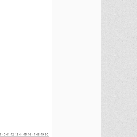
9
40
41
42
43
44
45
46
47
48
49
50