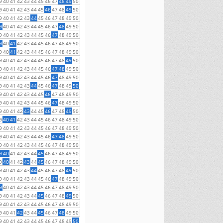
9
40
41
42
43
44
45
46
47
48
49
50
9
40
41
42
43
44
45
46
47
48
49
50
9
40
41
42
43
44
45
46
47
48
49
50
9
40
41
42
43
44
45
46
47
48
49
50
9
40
41
42
43
44
45
46
47
48
49
50
9
40
41
42
43
44
45
46
47
48
49
50
9
40
41
42
43
44
45
46
47
48
49
50
9
40
41
42
43
44
45
46
47
48
49
50
9
40
41
42
43
44
45
46
47
48
49
50
9
40
41
42
43
44
45
46
47
48
49
50
9
40
41
42
43
44
45
46
47
48
49
50
9
40
41
42
43
44
45
46
47
48
49
50
9
40
41
42
43
44
45
46
47
48
49
50
9
40
41
42
43
44
45
46
47
48
49
50
9
40
41
42
43
44
45
46
47
48
49
50
9
40
41
42
43
44
45
46
47
48
49
50
9
40
41
42
43
44
45
46
47
48
49
50
9
40
41
42
43
44
45
46
47
48
49
50
9
40
41
42
43
44
45
46
47
48
49
50
9
40
41
42
43
44
45
46
47
48
49
50
9
40
41
42
43
44
45
46
47
48
49
50
9
40
41
42
43
44
45
46
47
48
49
50
9
40
41
42
43
44
45
46
47
48
49
50
9
40
41
42
43
44
45
46
47
48
49
50
9
40
41
42
43
44
45
46
47
48
49
50
9
40
41
42
43
44
45
46
47
48
49
50
9
40
41
42
43
44
45
46
47
48
49
50