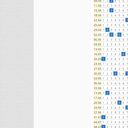
1
2
3
4
5
6
08.04
1
2
3
4
5
6
11.04
1
2
3
4
5
6
15.04
1
2
3
4
5
6
18.04
1
2
3
4
5
6
22.04
1
2
3
4
5
6
25.04
1
2
3
4
5
6
29.04
1
2
3
4
5
6
02.05
1
2
3
4
5
6
06.05
1
2
3
4
5
6
09.05
1
2
3
4
5
6
13.05
1
2
3
4
5
6
16.05
1
2
3
4
5
6
20.05
1
2
3
4
5
6
23.05
1
2
3
4
5
6
27.05
1
2
3
4
5
6
30.05
1
2
3
4
5
6
03.06
1
2
3
4
5
6
06.06
1
2
3
4
5
6
10.06
1
2
3
4
5
6
13.06
1
2
3
4
5
6
17.06
1
2
3
4
5
6
20.06
1
2
3
4
5
6
24.06
1
2
3
4
5
6
27.06
1
2
3
4
5
6
01.07
1
2
3
4
5
6
04.07
1
2
3
4
5
6
08.07