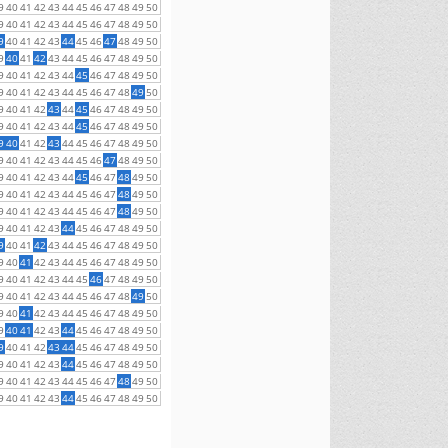
9
40
41
42
43
44
45
46
47
48
49
50
9
40
41
42
43
44
45
46
47
48
49
50
9
40
41
42
43
44
45
46
47
48
49
50
9
40
41
42
43
44
45
46
47
48
49
50
9
40
41
42
43
44
45
46
47
48
49
50
9
40
41
42
43
44
45
46
47
48
49
50
9
40
41
42
43
44
45
46
47
48
49
50
9
40
41
42
43
44
45
46
47
48
49
50
9
40
41
42
43
44
45
46
47
48
49
50
9
40
41
42
43
44
45
46
47
48
49
50
9
40
41
42
43
44
45
46
47
48
49
50
9
40
41
42
43
44
45
46
47
48
49
50
9
40
41
42
43
44
45
46
47
48
49
50
9
40
41
42
43
44
45
46
47
48
49
50
9
40
41
42
43
44
45
46
47
48
49
50
9
40
41
42
43
44
45
46
47
48
49
50
9
40
41
42
43
44
45
46
47
48
49
50
9
40
41
42
43
44
45
46
47
48
49
50
9
40
41
42
43
44
45
46
47
48
49
50
9
40
41
42
43
44
45
46
47
48
49
50
9
40
41
42
43
44
45
46
47
48
49
50
9
40
41
42
43
44
45
46
47
48
49
50
9
40
41
42
43
44
45
46
47
48
49
50
9
40
41
42
43
44
45
46
47
48
49
50