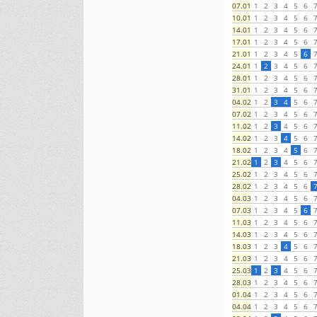
1
2
3
4
5
6
07.01
1
2
3
4
5
6
10.01
1
2
3
4
5
6
14.01
1
2
3
4
5
6
17.01
1
2
3
4
5
6
21.01
1
2
3
4
5
6
24.01
1
2
3
4
5
6
28.01
1
2
3
4
5
6
31.01
1
2
3
4
5
6
04.02
1
2
3
4
5
6
07.02
1
2
3
4
5
6
11.02
1
2
3
4
5
6
14.02
1
2
3
4
5
6
18.02
1
2
3
4
5
6
21.02
1
2
3
4
5
6
25.02
1
2
3
4
5
6
28.02
1
2
3
4
5
6
04.03
1
2
3
4
5
6
07.03
1
2
3
4
5
6
11.03
1
2
3
4
5
6
14.03
1
2
3
4
5
6
18.03
1
2
3
4
5
6
21.03
1
2
3
4
5
6
25.03
1
2
3
4
5
6
28.03
1
2
3
4
5
6
01.04
1
2
3
4
5
6
04.04